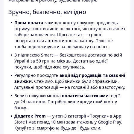
Зручно, безпечно, вигідно
Пром-оплата
захищає кожну покупку: продавець
отримує кошти лише після того, як покупець огляне і
забере замовлення. Щось не так — гроші
повертаються автоматично на картку. Плюс не
треба переплачувати за післяплату на пошті.
З підпискою Smart — безкоштовна доставка по всій
Україні за 50 грн на місяць. Достатньо однієї
покупки, щоб підписка окупилась.
Регулярно проходять
акції від продавців та сезонні
знижки.
Стежимо, щоб знижки були справжніми.
Актуальні пропозиції — на головній або в застосунку.
Великі покупки можна
оплатити частинами
: від 2
до 24 платежів. Потрібен лише кредитний ліміт у
банку.
Додаток Prom
— у топ-3 категорії «Покупки» в App
Store і має понад 10 млн завантажень у Google Play.
Купуйте зі смартфона будь-де і будь-коли.