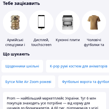
Тебе зацікавить
Армійські
Дисплей,
Кухонні плити
Чоловічі
спецсумки і
touchscreen
футболки та
рюкзаки
для телефонів
майки
Що шукають
Щоденники шкільні
K-pop румі костюм для аніматорів
Бутси Nike Air Zoom рожеві
Футбольні ворота та футбо
Prom — найбільший маркетплейс України. Тут 6 млн
покупців знаходять усе потрібне — від корму для
цуциків до бронежилетів. А 60 тис. підприємців з усієї