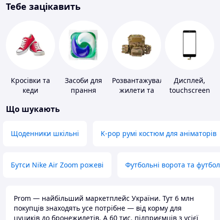
Тебе зацікавить
Кросівки та
Засоби для
Розвантажувальні
Дисплей,
кеди
прання
жилети та
touchscreen
плитоноски
для телефонів
Що шукають
без плит
Щоденники шкільні
K-pop румі костюм для аніматорів
Бутси Nike Air Zoom рожеві
Футбольні ворота та футбо
Prom — найбільший маркетплейс України. Тут 6 млн
покупців знаходять усе потрібне — від корму для
цуциків до бронежилетів. А 60 тис. підприємців з усієї