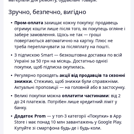
Зручно, безпечно, вигідно
Пром-оплата
захищає кожну покупку: продавець
отримує кошти лише після того, як покупець огляне і
забере замовлення. Щось не так — гроші
повертаються автоматично на картку. Плюс не
треба переплачувати за післяплату на пошті.
З підпискою Smart — безкоштовна доставка по всій
Україні за 50 грн на місяць. Достатньо однієї
покупки, щоб підписка окупилась.
Регулярно проходять
акції від продавців та сезонні
знижки.
Стежимо, щоб знижки були справжніми.
Актуальні пропозиції — на головній або в застосунку.
Великі покупки можна
оплатити частинами
: від 2
до 24 платежів. Потрібен лише кредитний ліміт у
банку.
Додаток Prom
— у топ-3 категорії «Покупки» в App
Store і має понад 10 млн завантажень у Google Play.
Купуйте зі смартфона будь-де і будь-коли.