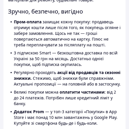
Зручно, безпечно, вигідно
Пром-оплата
захищає кожну покупку: продавець
отримує кошти лише після того, як покупець огляне і
забере замовлення. Щось не так — гроші
повертаються автоматично на картку. Плюс не
треба переплачувати за післяплату на пошті.
З підпискою Smart — безкоштовна доставка по всій
Україні за 50 грн на місяць. Достатньо однієї
покупки, щоб підписка окупилась.
Регулярно проходять
акції від продавців та сезонні
знижки.
Стежимо, щоб знижки були справжніми.
Актуальні пропозиції — на головній або в застосунку.
Великі покупки можна
оплатити частинами
: від 2
до 24 платежів. Потрібен лише кредитний ліміт у
банку.
Додаток Prom
— у топ-3 категорії «Покупки» в App
Store і має понад 10 млн завантажень у Google Play.
Купуйте зі смартфона будь-де і будь-коли.