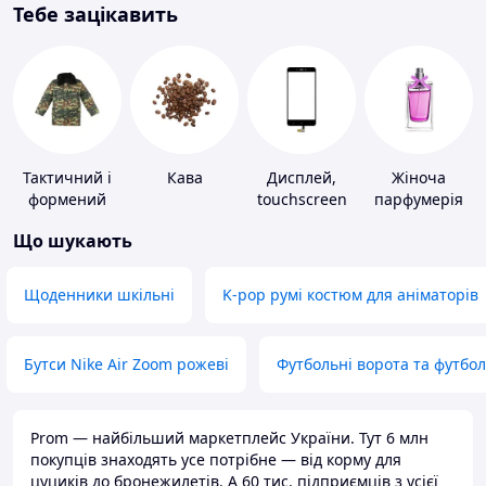
Тебе зацікавить
Тактичний і
Кава
Дисплей,
Жіноча
формений
touchscreen
парфумерія
одяг
для телефонів
Що шукають
Щоденники шкільні
K-pop румі костюм для аніматорів
Бутси Nike Air Zoom рожеві
Футбольні ворота та футбо
Prom — найбільший маркетплейс України. Тут 6 млн
покупців знаходять усе потрібне — від корму для
цуциків до бронежилетів. А 60 тис. підприємців з усієї