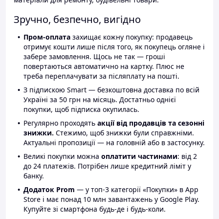
Зручно, безпечно, вигідно
Пром-оплата
захищає кожну покупку: продавець
отримує кошти лише після того, як покупець огляне і
забере замовлення. Щось не так — гроші
повертаються автоматично на картку. Плюс не
треба переплачувати за післяплату на пошті.
З підпискою Smart — безкоштовна доставка по всій
Україні за 50 грн на місяць. Достатньо однієї
покупки, щоб підписка окупилась.
Регулярно проходять
акції від продавців та сезонні
знижки.
Стежимо, щоб знижки були справжніми.
Актуальні пропозиції — на головній або в застосунку.
Великі покупки можна
оплатити частинами
: від 2
до 24 платежів. Потрібен лише кредитний ліміт у
банку.
Додаток Prom
— у топ-3 категорії «Покупки» в App
Store і має понад 10 млн завантажень у Google Play.
Купуйте зі смартфона будь-де і будь-коли.