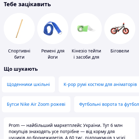
Тебе зацікавить
Спортивні
Ремені для
Кінезіо тейпи
Біговели
бити
йоги
і засоби для
тейпування
Що шукають
Щоденники шкільні
K-pop румі костюм для аніматорів
Бутси Nike Air Zoom рожеві
Футбольні ворота та футбо
Prom — найбільший маркетплейс України. Тут 6 млн
покупців знаходять усе потрібне — від корму для
цуциків до бронежилетів. А 60 тис. підприємців з усієї