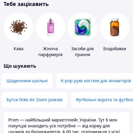
Тебе зацікавить
Кава
Жіноча
Засоби для
Біодобавки
парфумерія
прання
Що шукають
Щоденники шкільні
K-pop румі костюм для аніматорів
Бутси Nike Air Zoom рожеві
Футбольні ворота та футбо
Prom — найбільший маркетплейс України. Тут 6 млн
покупців знаходять усе потрібне — від корму для
цуциків до бронежилетів. А 60 тис. підприємців з усієї