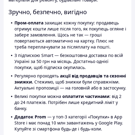
Зручно, безпечно, вигідно
Пром-оплата
захищає кожну покупку: продавець
отримує кошти лише після того, як покупець огляне і
забере замовлення. Щось не так — гроші
повертаються автоматично на картку. Плюс не
треба переплачувати за післяплату на пошті.
З підпискою Smart — безкоштовна доставка по всій
Україні за 50 грн на місяць. Достатньо однієї
покупки, щоб підписка окупилась.
Регулярно проходять
акції від продавців та сезонні
знижки.
Стежимо, щоб знижки були справжніми.
Актуальні пропозиції — на головній або в застосунку.
Великі покупки можна
оплатити частинами
: від 2
до 24 платежів. Потрібен лише кредитний ліміт у
банку.
Додаток Prom
— у топ-3 категорії «Покупки» в App
Store і має понад 10 млн завантажень у Google Play.
Купуйте зі смартфона будь-де і будь-коли.