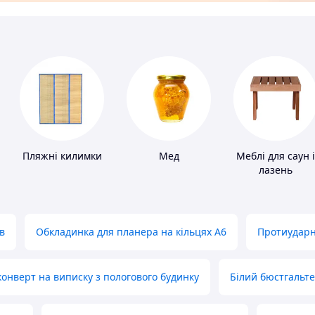
Пляжні килимки
Мед
Меблі для саун і
лазень
в
Обкладинка для планера на кільцях А6
Протиударн
нверт на виписку з пологового будинку
Білий бюстгальт