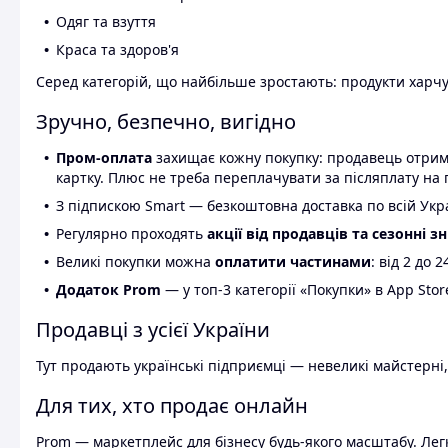
Одяг та взуття
Краса та здоров'я
Серед категорій, що найбільше зростають: продукти харчув
Зручно, безпечно, вигідно
Пром-оплата
захищає кожну покупку: продавець отриму
картку. Плюс не треба переплачувати за післяплату на 
З підпискою Smart — безкоштовна доставка по всій Украї
Регулярно проходять
акції від продавців та сезонні з
Великі покупки можна
оплатити частинами
: від 2 до 
Додаток Prom
— у топ-3 категорії «Покупки» в App Stor
Продавці з усієї України
Тут продають українські підприємці — невеликі майстерні,
Для тих, хто продає онлайн
Prom — маркетплейс для бізнесу будь-якого масштабу. Легк