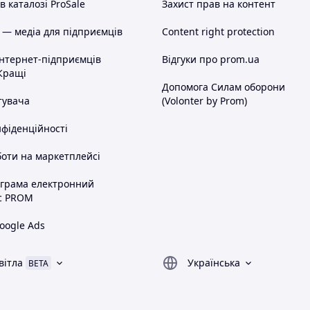
 каталозі ProSale
Захист прав на контент
 — медіа для підприємців
Content right protection
інтернет-підприємців
Відгуки про prom.ua
Кращі
Допомога Силам оборони
тувача
(Volonter by Prom)
нфіденційності
оти на маркетплейсі
ограма електронний
с PROM
oogle Ads
вітла
Українська
BETA