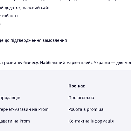
й додаток, власний сайт
 кабінеті
в
ще до підтвердження замовлення
 і розвитку бізнесу. Найбільший маркетплейс України — для міл
Про нас
 продавців
Про prom.ua
тернет-магазин
на Prom
Робота в prom.ua
авати на Prom
Контактна інформація