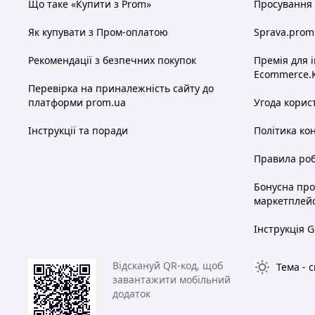
Що таке «Купити з Prom»
Просування в
Як купувати з Пром-оплатою
Sprava.prom
Рекомендації з безпечних покупок
Премія для 
Ecommerce.
Перевірка на приналежність сайту до
платформи prom.ua
Угода корис
Інструкції та поради
Політика ко
Правила роб
Бонусна пр
маркетплей
Інструкція G
Відскануй QR-код, щоб
Тема
-
с
завантажити мобільний
додаток