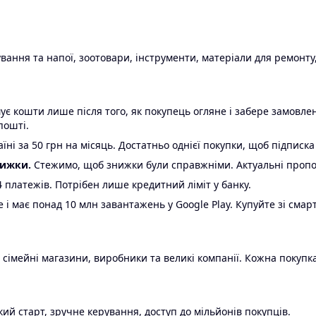
ання та напої, зоотовари, інструменти, матеріали для ремонту,
є кошти лише після того, як покупець огляне і забере замовл
пошті.
ні за 50 грн на місяць. Достатньо однієї покупки, щоб підписка
нижки.
Стежимо, щоб знижки були справжніми. Актуальні пропози
24 платежів. Потрібен лише кредитний ліміт у банку.
e і має понад 10 млн завантажень у Google Play. Купуйте зі смар
 сімейні магазини, виробники та великі компанії. Кожна покупка
ий старт, зручне керування, доступ до мільйонів покупців.