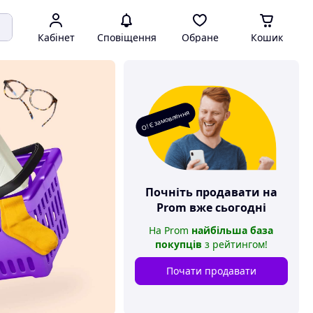
Кабінет
Сповіщення
Обране
Кошик
О! Є замовлення
Почніть продавати на
Prom
вже сьогодні
На
Prom
найбільша база
покупців
з рейтингом
!
Почати продавати