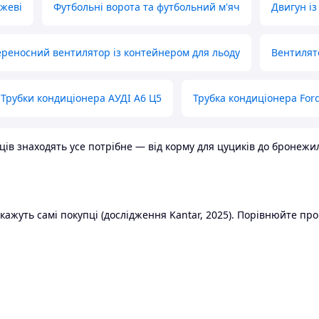
ожеві
Футбольні ворота та футбольний м'яч
Двигун із
реносний вентилятор із контейнером для льоду
Вентилят
Трубки кондиціонера АУДІ А6 Ц5
Трубка кондиціонера Ford
в знаходять усе потрібне — від корму для цуциків до бронежилет
ажуть самі покупці (дослідження Kantar, 2025). Порівнюйте пропо