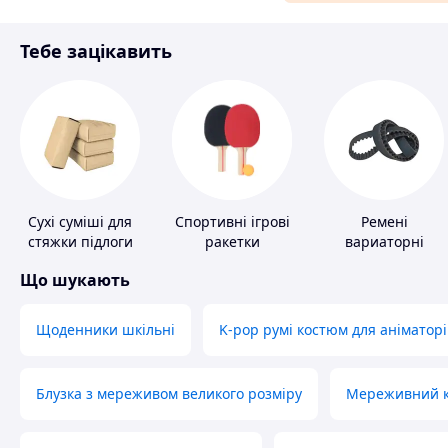
Матеріали для ремонту
Тебе зацікавить
Спорт і відпочинок
Сухі суміші для
Спортивні ігрові
Ремені
стяжки підлоги
ракетки
вариаторні
Що шукають
Щоденники шкільні
K-pop румі костюм для аніматорі
Блузка з мереживом великого розміру
Мереживний ко