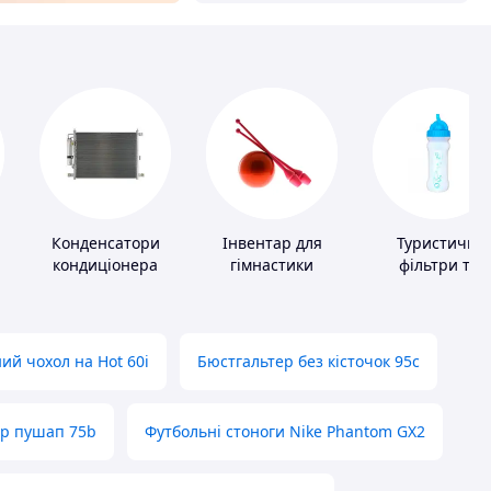
Конденсатори
Інвентар для
Туристичні
кондиціонера
гімнастики
фільтри та
пігулки для
питної води
ий чохол на Hot 60i
Бюстгальтер без кісточок 95с
ер пушап 75b
Футбольні стоноги Nike Phantom GX2