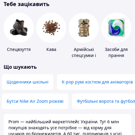
Тебе зацікавить
Спецвзуття
Кава
Армійські
Засоби для
спецсумки і
прання
рюкзаки
Що шукають
Щоденники шкільні
K-pop румі костюм для аніматорів
Бутси Nike Air Zoom рожеві
Футбольні ворота та футбо
Prom — найбільший маркетплейс України. Тут 6 млн
покупців знаходять усе потрібне — від корму для
цуциків до бронежилетів. А 60 тис. підприємців з усієї