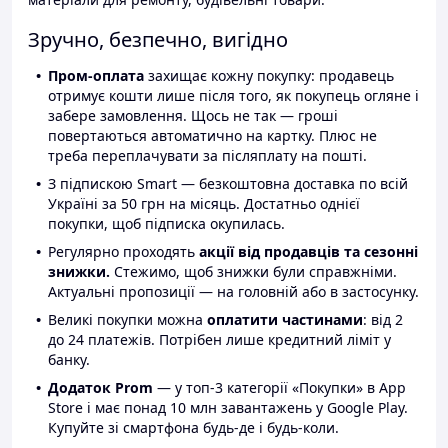
Зручно, безпечно, вигідно
Пром-оплата
захищає кожну покупку: продавець
отримує кошти лише після того, як покупець огляне і
забере замовлення. Щось не так — гроші
повертаються автоматично на картку. Плюс не
треба переплачувати за післяплату на пошті.
З підпискою Smart — безкоштовна доставка по всій
Україні за 50 грн на місяць. Достатньо однієї
покупки, щоб підписка окупилась.
Регулярно проходять
акції від продавців та сезонні
знижки.
Стежимо, щоб знижки були справжніми.
Актуальні пропозиції — на головній або в застосунку.
Великі покупки можна
оплатити частинами
: від 2
до 24 платежів. Потрібен лише кредитний ліміт у
банку.
Додаток Prom
— у топ-3 категорії «Покупки» в App
Store і має понад 10 млн завантажень у Google Play.
Купуйте зі смартфона будь-де і будь-коли.