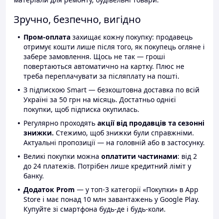
Зручно, безпечно, вигідно
Пром-оплата
захищає кожну покупку: продавець
отримує кошти лише після того, як покупець огляне і
забере замовлення. Щось не так — гроші
повертаються автоматично на картку. Плюс не
треба переплачувати за післяплату на пошті.
З підпискою Smart — безкоштовна доставка по всій
Україні за 50 грн на місяць. Достатньо однієї
покупки, щоб підписка окупилась.
Регулярно проходять
акції від продавців та сезонні
знижки.
Стежимо, щоб знижки були справжніми.
Актуальні пропозиції — на головній або в застосунку.
Великі покупки можна
оплатити частинами
: від 2
до 24 платежів. Потрібен лише кредитний ліміт у
банку.
Додаток Prom
— у топ-3 категорії «Покупки» в App
Store і має понад 10 млн завантажень у Google Play.
Купуйте зі смартфона будь-де і будь-коли.