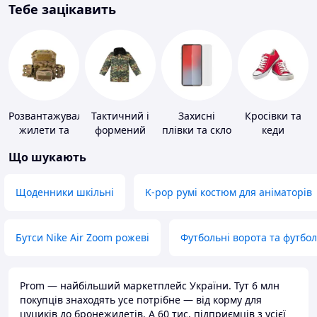
Тебе зацікавить
Розвантажувальні
Тактичний і
Захисні
Кросівки та
жилети та
формений
плівки та скло
кеди
плитоноски
одяг
для
Що шукають
без плит
портативних
пристроїв
Щоденники шкільні
K-pop румі костюм для аніматорів
Бутси Nike Air Zoom рожеві
Футбольні ворота та футбо
Prom — найбільший маркетплейс України. Тут 6 млн
покупців знаходять усе потрібне — від корму для
цуциків до бронежилетів. А 60 тис. підприємців з усієї