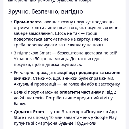
Зручно, безпечно, вигідно
Пром-оплата
захищає кожну покупку: продавець
отримує кошти лише після того, як покупець огляне і
забере замовлення. Щось не так — гроші
повертаються автоматично на картку. Плюс не
треба переплачувати за післяплату на пошті.
З підпискою Smart — безкоштовна доставка по всій
Україні за 50 грн на місяць. Достатньо однієї
покупки, щоб підписка окупилась.
Регулярно проходять
акції від продавців та сезонні
знижки.
Стежимо, щоб знижки були справжніми.
Актуальні пропозиції — на головній або в застосунку.
Великі покупки можна
оплатити частинами
: від 2
до 24 платежів. Потрібен лише кредитний ліміт у
банку.
Додаток Prom
— у топ-3 категорії «Покупки» в App
Store і має понад 10 млн завантажень у Google Play.
Купуйте зі смартфона будь-де і будь-коли.