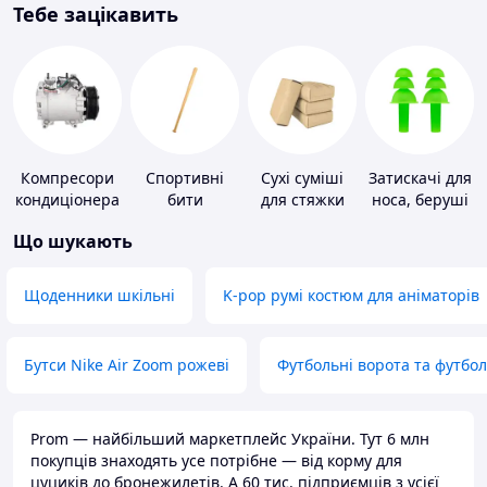
Тебе зацікавить
Компресори
Спортивні
Сухі суміші
Затискачі для
кондиціонера
бити
для стяжки
носа, беруші
підлоги
для плавання
Що шукають
Щоденники шкільні
K-pop румі костюм для аніматорів
Бутси Nike Air Zoom рожеві
Футбольні ворота та футбо
Prom — найбільший маркетплейс України. Тут 6 млн
покупців знаходять усе потрібне — від корму для
цуциків до бронежилетів. А 60 тис. підприємців з усієї