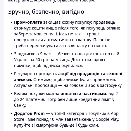
Зручно, безпечно, вигідно
Пром-оплата
захищає кожну покупку: продавець
отримує кошти лише після того, як покупець огляне і
забере замовлення. Щось не так — гроші
повертаються автоматично на картку. Плюс не
треба переплачувати за післяплату на пошті.
З підпискою Smart — безкоштовна доставка по всій
Україні за 50 грн на місяць. Достатньо однієї
покупки, щоб підписка окупилась.
Регулярно проходять
акції від продавців та сезонні
знижки.
Стежимо, щоб знижки були справжніми.
Актуальні пропозиції — на головній або в застосунку.
Великі покупки можна
оплатити частинами
: від 2
до 24 платежів. Потрібен лише кредитний ліміт у
банку.
Додаток Prom
— у топ-3 категорії «Покупки» в App
Store і має понад 10 млн завантажень у Google Play.
Купуйте зі смартфона будь-де і будь-коли.