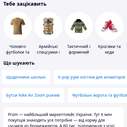
Тебе зацікавить
Чоловічі
Армійські
Тактичний і
Кросівки та
футболки та
спецсумки і
формений
кеди
майки
рюкзаки
одяг
Що шукають
Щоденники шкільні
K-pop румі костюм для аніматорів
Бутси Nike Air Zoom рожеві
Футбольні ворота та футбо
Prom — найбільший маркетплейс України. Тут 6 млн
покупців знаходять усе потрібне — від корму для
цуциків до бронежилетів. А 60 тис. підприємців з усієї