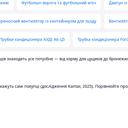
ожеві
Футбольні ворота та футбольний м'яч
Двигун із
реносний вентилятор із контейнером для льоду
Вентилят
Трубки кондиціонера АУДІ А6 Ц5
Трубка кондиціонера Ford
в знаходять усе потрібне — від корму для цуциків до бронежилет
ажуть самі покупці (дослідження Kantar, 2025). Порівнюйте пропо