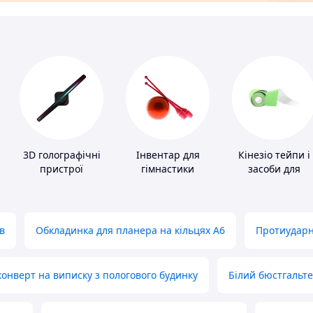
3D голографічні
Інвентар для
Кінезіо тейпи і
пристрої
гімнастики
засоби для
тейпування
в
Обкладинка для планера на кільцях А6
Протиударн
нверт на виписку з пологового будинку
Білий бюстгальт