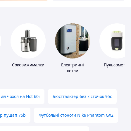
Соковижималки
Електричні
Пульсометри
котли
ий чохол на Hot 60i
Бюстгальтер без кісточок 95с
ер пушап 75b
Футбольні стоноги Nike Phantom GX2