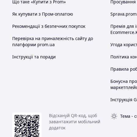
Що таке «Купити з Prom»
Просування в
Як купувати з Пром-оплатою
Sprava.prom
Рекомендації з безпечних покупок
Премія для 
Ecommerce.
Перевірка на приналежність сайту до
платформи prom.ua
Угода корис
Інструкції та поради
Політика ко
Правила роб
Бонусна пр
маркетплей
Інструкція G
Відскануй QR-код, щоб
Тема
-
с
завантажити мобільний
додаток