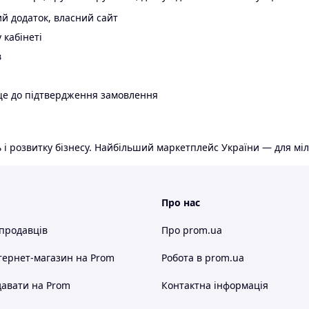
й додаток, власний сайт
 кабінеті
в
ще до підтвердження замовлення
 і розвитку бізнесу. Найбільший маркетплейс України — для міл
Про нас
 продавців
Про prom.ua
тернет-магазин
на Prom
Робота в prom.ua
авати на Prom
Контактна інформація