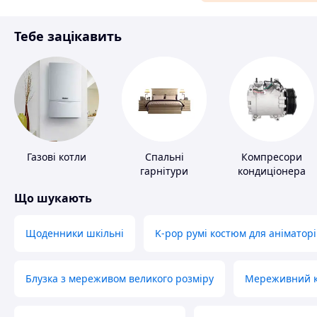
Аксесуари та прикраси
Тебе зацікавить
Матеріали для ремонту
Спорт і відпочинок
Газові котли
Спальні
Компресори
гарнітури
кондиціонера
Що шукають
Щоденники шкільні
K-pop румі костюм для аніматорі
Блузка з мереживом великого розміру
Мереживний ко