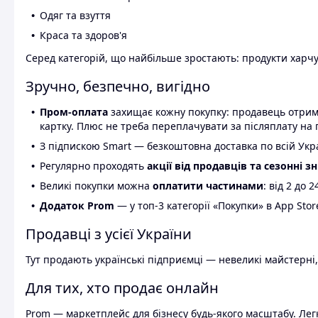
Одяг та взуття
Краса та здоров'я
Серед категорій, що найбільше зростають: продукти харчув
Зручно, безпечно, вигідно
Пром-оплата
захищає кожну покупку: продавець отриму
картку. Плюс не треба переплачувати за післяплату на 
З підпискою Smart — безкоштовна доставка по всій Украї
Регулярно проходять
акції від продавців та сезонні з
Великі покупки можна
оплатити частинами
: від 2 до 
Додаток Prom
— у топ-3 категорії «Покупки» в App Stor
Продавці з усієї України
Тут продають українські підприємці — невеликі майстерні,
Для тих, хто продає онлайн
Prom — маркетплейс для бізнесу будь-якого масштабу. Легк