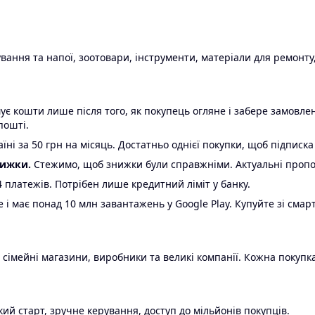
ання та напої, зоотовари, інструменти, матеріали для ремонту,
є кошти лише після того, як покупець огляне і забере замовл
пошті.
ні за 50 грн на місяць. Достатньо однієї покупки, щоб підписка
нижки.
Стежимо, щоб знижки були справжніми. Актуальні пропози
24 платежів. Потрібен лише кредитний ліміт у банку.
e і має понад 10 млн завантажень у Google Play. Купуйте зі смар
 сімейні магазини, виробники та великі компанії. Кожна покупка
ий старт, зручне керування, доступ до мільйонів покупців.