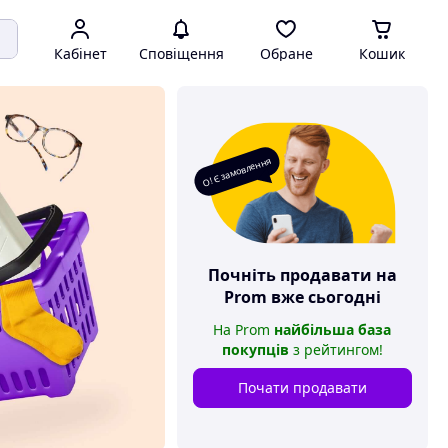
Кабінет
Сповіщення
Обране
Кошик
О! Є замовлення
Почніть продавати на
Prom
вже сьогодні
На
Prom
найбільша база
покупців
з рейтингом
!
Почати продавати