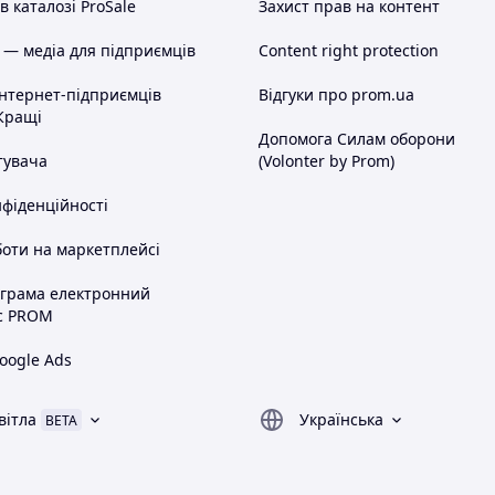
 каталозі ProSale
Захист прав на контент
 — медіа для підприємців
Content right protection
інтернет-підприємців
Відгуки про prom.ua
Кращі
Допомога Силам оборони
тувача
(Volonter by Prom)
нфіденційності
оти на маркетплейсі
ограма електронний
с PROM
oogle Ads
вітла
Українська
BETA