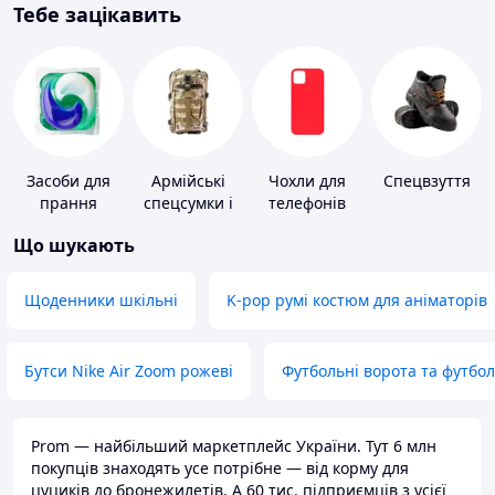
Тебе зацікавить
Засоби для
Армійські
Чохли для
Спецвзуття
прання
спецсумки і
телефонів
рюкзаки
Що шукають
Щоденники шкільні
K-pop румі костюм для аніматорів
Бутси Nike Air Zoom рожеві
Футбольні ворота та футбо
Prom — найбільший маркетплейс України. Тут 6 млн
покупців знаходять усе потрібне — від корму для
цуциків до бронежилетів. А 60 тис. підприємців з усієї