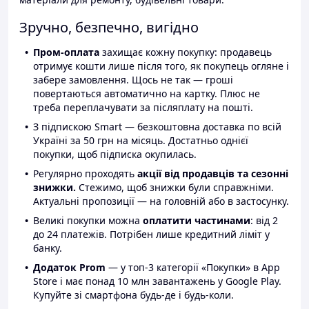
Зручно, безпечно, вигідно
Пром-оплата
захищає кожну покупку: продавець
отримує кошти лише після того, як покупець огляне і
забере замовлення. Щось не так — гроші
повертаються автоматично на картку. Плюс не
треба переплачувати за післяплату на пошті.
З підпискою Smart — безкоштовна доставка по всій
Україні за 50 грн на місяць. Достатньо однієї
покупки, щоб підписка окупилась.
Регулярно проходять
акції від продавців та сезонні
знижки.
Стежимо, щоб знижки були справжніми.
Актуальні пропозиції — на головній або в застосунку.
Великі покупки можна
оплатити частинами
: від 2
до 24 платежів. Потрібен лише кредитний ліміт у
банку.
Додаток Prom
— у топ-3 категорії «Покупки» в App
Store і має понад 10 млн завантажень у Google Play.
Купуйте зі смартфона будь-де і будь-коли.