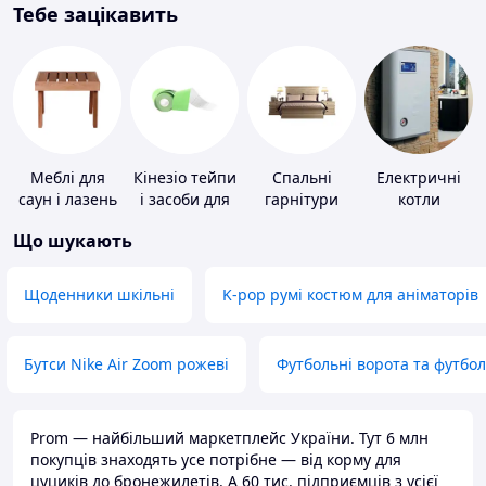
Тебе зацікавить
Меблі для
Кінезіо тейпи
Спальні
Електричні
саун і лазень
і засоби для
гарнітури
котли
тейпування
Що шукають
Щоденники шкільні
K-pop румі костюм для аніматорів
Бутси Nike Air Zoom рожеві
Футбольні ворота та футбо
Prom — найбільший маркетплейс України. Тут 6 млн
покупців знаходять усе потрібне — від корму для
цуциків до бронежилетів. А 60 тис. підприємців з усієї