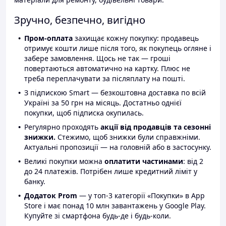
Зручно, безпечно, вигідно
Пром-оплата
захищає кожну покупку: продавець
отримує кошти лише після того, як покупець огляне і
забере замовлення. Щось не так — гроші
повертаються автоматично на картку. Плюс не
треба переплачувати за післяплату на пошті.
З підпискою Smart — безкоштовна доставка по всій
Україні за 50 грн на місяць. Достатньо однієї
покупки, щоб підписка окупилась.
Регулярно проходять
акції від продавців та сезонні
знижки.
Стежимо, щоб знижки були справжніми.
Актуальні пропозиції — на головній або в застосунку.
Великі покупки можна
оплатити частинами
: від 2
до 24 платежів. Потрібен лише кредитний ліміт у
банку.
Додаток Prom
— у топ-3 категорії «Покупки» в App
Store і має понад 10 млн завантажень у Google Play.
Купуйте зі смартфона будь-де і будь-коли.