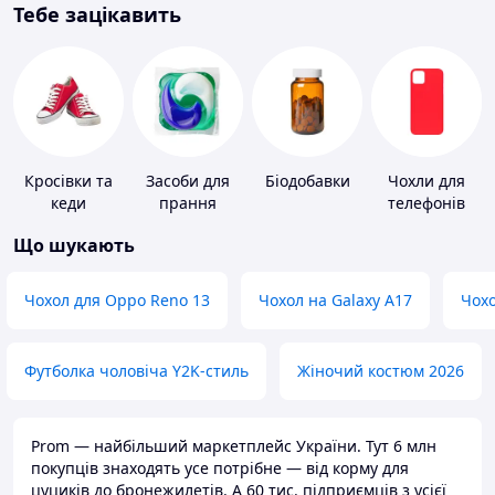
Тебе зацікавить
Кросівки та
Засоби для
Біодобавки
Чохли для
кеди
прання
телефонів
Що шукають
Чохол для Oppo Reno 13
Чохол на Galaxy A17
Чохо
Футболка чоловіча Y2K-стиль
Жіночий костюм 2026
Prom — найбільший маркетплейс України. Тут 6 млн
покупців знаходять усе потрібне — від корму для
цуциків до бронежилетів. А 60 тис. підприємців з усієї