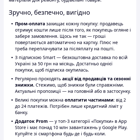
Зручно, безпечно, вигідно
Пром-оплата
захищає кожну покупку: продавець
отримує кошти лише після того, як покупець огляне і
забере замовлення. Щось не так — гроші
повертаються автоматично на картку. Плюс не
треба переплачувати за післяплату на пошті.
З підпискою Smart — безкоштовна доставка по всій
Україні за 50 грн на місяць. Достатньо однієї
покупки, щоб підписка окупилась.
Регулярно проходять
акції від продавців та сезонні
знижки.
Стежимо, щоб знижки були справжніми.
Актуальні пропозиції — на головній або в застосунку.
Великі покупки можна
оплатити частинами
: від 2
до 24 платежів. Потрібен лише кредитний ліміт у
банку.
Додаток Prom
— у топ-3 категорії «Покупки» в App
Store і має понад 10 млн завантажень у Google Play.
Купуйте зі смартфона будь-де і будь-коли.