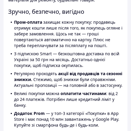
Зручно, безпечно, вигідно
Пром-оплата
захищає кожну покупку: продавець
отримує кошти лише після того, як покупець огляне і
забере замовлення. Щось не так — гроші
повертаються автоматично на картку. Плюс не
треба переплачувати за післяплату на пошті.
З підпискою Smart — безкоштовна доставка по всій
Україні за 50 грн на місяць. Достатньо однієї
покупки, щоб підписка окупилась.
Регулярно проходять
акції від продавців та сезонні
знижки.
Стежимо, щоб знижки були справжніми.
Актуальні пропозиції — на головній або в застосунку.
Великі покупки можна
оплатити частинами
: від 2
до 24 платежів. Потрібен лише кредитний ліміт у
банку.
Додаток Prom
— у топ-3 категорії «Покупки» в App
Store і має понад 10 млн завантажень у Google Play.
Купуйте зі смартфона будь-де і будь-коли.