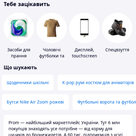
Тебе зацікавить
Засоби для
Чоловічі
Дисплей,
Спецвзуття
прання
футболки та
touchscreen
майки
для телефонів
Що шукають
Щоденники шкільні
K-pop румі костюм для аніматорів
Бутси Nike Air Zoom рожеві
Футбольні ворота та футбо
Prom — найбільший маркетплейс України. Тут 6 млн
покупців знаходять усе потрібне — від корму для
цуциків до бронежилетів. А 60 тис. підприємців з усієї