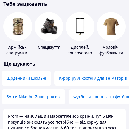
Тебе зацікавить
Армійські
Спецвзуття
Дисплей,
Чоловічі
спецсумки і
touchscreen
футболки та
рюкзаки
для телефонів
майки
Що шукають
Щоденники шкільні
K-pop румі костюм для аніматорів
Бутси Nike Air Zoom рожеві
Футбольні ворота та футбо
Prom — найбільший маркетплейс України. Тут 6 млн
покупців знаходять усе потрібне — від корму для
цуциків до бронежилетів. А 60 тис. підприємців з усієї