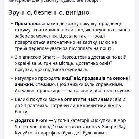
Зручно, безпечно, вигідно
Пром-оплата
захищає кожну покупку: продавець
отримує кошти лише після того, як покупець огляне і
забере замовлення. Щось не так — гроші
повертаються автоматично на картку. Плюс не
треба переплачувати за післяплату на пошті.
З підпискою Smart — безкоштовна доставка по всій
Україні за 50 грн на місяць. Достатньо однієї
покупки, щоб підписка окупилась.
Регулярно проходять
акції від продавців та сезонні
знижки.
Стежимо, щоб знижки були справжніми.
Актуальні пропозиції — на головній або в застосунку.
Великі покупки можна
оплатити частинами
: від 2
до 24 платежів. Потрібен лише кредитний ліміт у
банку.
Додаток Prom
— у топ-3 категорії «Покупки» в App
Store і має понад 10 млн завантажень у Google Play.
Купуйте зі смартфона будь-де і будь-коли.