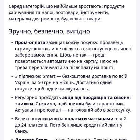
Серед категорій, що найбільше зростають: продукти
харчування та напої, зоотовари, інструменти,
матеріали для ремонту, будівельні товари.
Зручно, безпечно, вигідно
Пром-оплата
захищає кожну покупку: продавець
отримує кошти лише після того, як покупець огляне і
забере замовлення. Щось не так — гроші
повертаються автоматично на картку. Плюс не
треба переплачувати за післяплату на пошті.
З підпискою Smart — безкоштовна доставка по всій
Україні за 50 грн на місяць. Достатньо однієї
покупки, щоб підписка окупилась.
Регулярно проходять
акції від продавців та сезонні
знижки.
Стежимо, щоб знижки були справжніми.
Актуальні пропозиції — на головній або в застосунку.
Великі покупки можна
оплатити частинами
: від 2
до 24 платежів. Потрібен лише кредитний ліміт у
банку.
Додаток Prom
— у топ-3 категорії «Покупки» в App