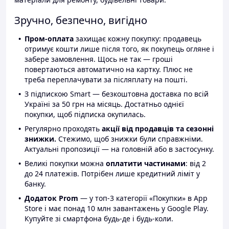
Зручно, безпечно, вигідно
Пром-оплата
захищає кожну покупку: продавець
отримує кошти лише після того, як покупець огляне і
забере замовлення. Щось не так — гроші
повертаються автоматично на картку. Плюс не
треба переплачувати за післяплату на пошті.
З підпискою Smart — безкоштовна доставка по всій
Україні за 50 грн на місяць. Достатньо однієї
покупки, щоб підписка окупилась.
Регулярно проходять
акції від продавців та сезонні
знижки.
Стежимо, щоб знижки були справжніми.
Актуальні пропозиції — на головній або в застосунку.
Великі покупки можна
оплатити частинами
: від 2
до 24 платежів. Потрібен лише кредитний ліміт у
банку.
Додаток Prom
— у топ-3 категорії «Покупки» в App
Store і має понад 10 млн завантажень у Google Play.
Купуйте зі смартфона будь-де і будь-коли.