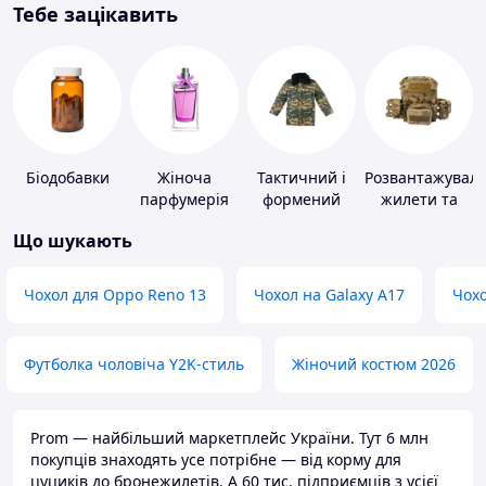
Тебе зацікавить
Біодобавки
Жіноча
Тактичний і
Розвантажуваль
парфумерія
формений
жилети та
одяг
плитоноски
Що шукають
без плит
Чохол для Oppo Reno 13
Чохол на Galaxy A17
Чохо
Футболка чоловіча Y2K-стиль
Жіночий костюм 2026
Prom — найбільший маркетплейс України. Тут 6 млн
покупців знаходять усе потрібне — від корму для
цуциків до бронежилетів. А 60 тис. підприємців з усієї