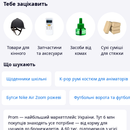
Тебе зацікавить
Товари для
Запчастини
Засоби від
Сухі суміші
кінного
та аксесуари
комах
для стяжки
спорту
для побутових
підлоги
Що шукають
кондиціонерів
Щоденники шкільні
K-pop румі костюм для аніматорів
Бутси Nike Air Zoom рожеві
Футбольні ворота та футбо
Prom — найбільший маркетплейс України. Тут 6 млн
покупців знаходять усе потрібне — від корму для
цуциків до бронежилетів. А 60 тис. підприємців з усієї