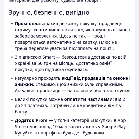
Зручно, безпечно, вигідно
Пром-оплата
захищає кожну покупку: продавець
отримує кошти лише після того, як покупець огляне і
забере замовлення. Щось не так — гроші
повертаються автоматично на картку. Плюс не
треба переплачувати за післяплату на пошті.
З підпискою Smart — безкоштовна доставка по всій
Україні за 50 грн на місяць. Достатньо однієї
покупки, щоб підписка окупилась.
Регулярно проходять
акції від продавців та сезонні
знижки.
Стежимо, щоб знижки були справжніми.
Актуальні пропозиції — на головній або в застосунку.
Великі покупки можна
оплатити частинами
: від 2
до 24 платежів. Потрібен лише кредитний ліміт у
банку.
Додаток Prom
— у топ-3 категорії «Покупки» в App
Store і має понад 10 млн завантажень у Google Play.
Купуйте зі смартфона будь-де і будь-коли.